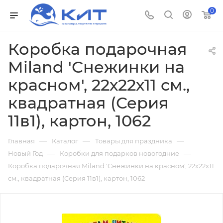
0
Коробка подарочная
Miland 'Снежинки на
красном', 22х22х11 см.,
квадратная (Серия
11в1), картон, 1062
—
—
—
Главная
Каталог
Товары для праздника
—
—
Новый Год
Коробки для подарков новогодние
Коробка подарочная Miland 'Снежинки на красном', 22х22х11
см., квадратная (Серия 11в1), картон, 1062