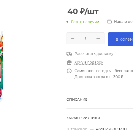
40
₽
/шт
Нашли де
Есть в наличии
В КОРЗ
Рассчитать доставку
Хочу в подарок
Самовывоз сегодня - бесплатн
Доставка завтра от - 300 ₽
ОПИСАНИЕ
ХАРАКТЕРИСТИКИ
ШтрихКод
—
4650230809230