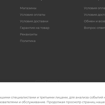
Магазины
Условия опл
Условия оплаты
Условия дос
Условия доставки
Обмен и воз
Гарантия на товар
Вопрос-отве
Реквизиты
Политика
ашими специалистами и третьими лицами, для анализа событий н
ьзователями и обслуживание. Продолжая просмотр страниц нашег