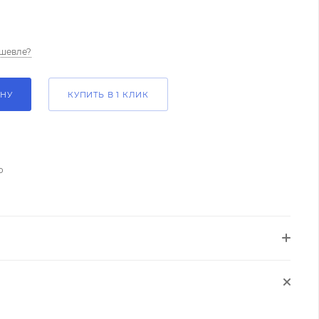
шевле?
ИНУ
КУПИТЬ В 1 КЛИК
о