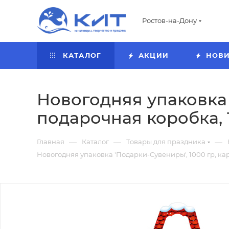
Ростов-на-Дону
КАТАЛОГ
АКЦИИ
НОВ
Новогодняя упаковка 
подарочная коробка, 
—
—
—
Главная
Каталог
Товары для праздника
Новогодняя упаковка 'Подарки-Сувениры', 1000 гр, ка