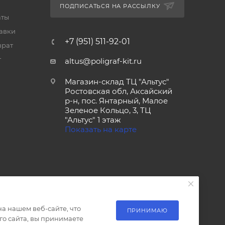
ПОДПИСАТЬСЯ НА РАССЫЛКУ
аты
тавки
+7 (951) 511-92-01
врат
т
altus@poligraf-kit.ru
Магазин-склад ТЦ "Альтус"
Ростовская обл, Аксайский
р-н, пос. Янтарный, Малое
Зеленое Кольцо, 3, ТЦ
"Альтус" 1 этаж
Показать на карте
а нашем веб-сайте, что
ПРИНИМАЮ
о сайта, вы принимаете