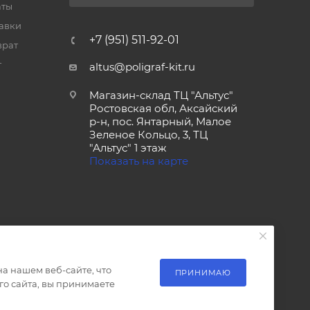
аты
тавки
+7 (951) 511-92-01
врат
т
altus@poligraf-kit.ru
Магазин-склад ТЦ "Альтус"
Ростовская обл, Аксайский
р-н, пос. Янтарный, Малое
Зеленое Кольцо, 3, ТЦ
"Альтус" 1 этаж
Показать на карте
а нашем веб-сайте, что
ПРИНИМАЮ
о сайта, вы принимаете