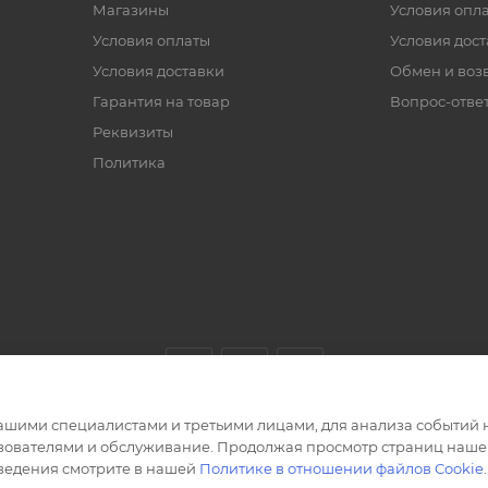
Магазины
Условия опл
Условия оплаты
Условия дос
Условия доставки
Обмен и воз
Гарантия на товар
Вопрос-отве
Реквизиты
Политика
ашими специалистами и третьими лицами, для анализа событий н
ьзователями и обслуживание. Продолжая просмотр страниц нашег
сведения смотрите в нашей
Политике в отношении файлов Cookie
.