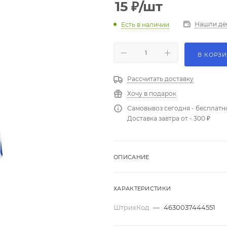
15
₽
/шт
Нашли де
Есть в наличии
В КОРЗ
Рассчитать доставку
Хочу в подарок
Самовывоз сегодня - бесплатн
Доставка завтра от - 300 ₽
ОПИСАНИЕ
ХАРАКТЕРИСТИКИ
ШтрихКод
—
4630037444551