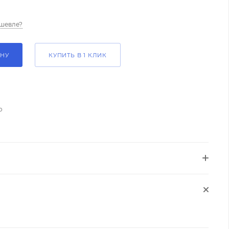
шевле?
ИНУ
КУПИТЬ В 1 КЛИК
о