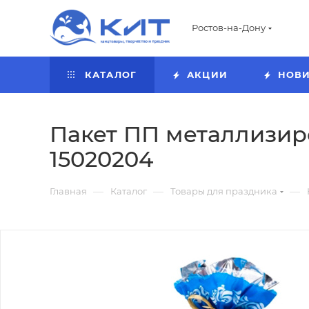
Ростов-на-Дону
КАТАЛОГ
АКЦИИ
НОВ
Пакет ПП металлизиро
15020204
—
—
—
Главная
Каталог
Товары для праздника