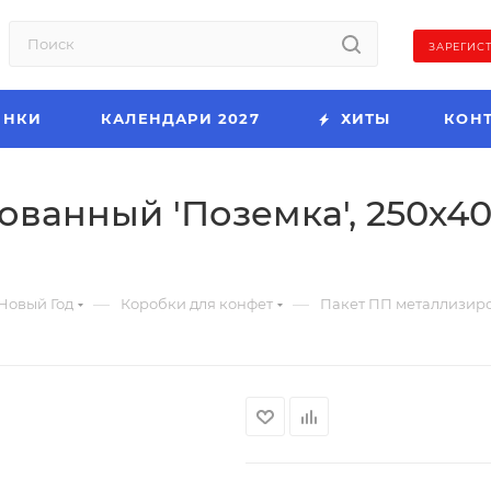
ЗАРЕГИС
ИНКИ
КАЛЕНДАРИ 2027
ХИТЫ
КОН
ванный 'Поземка', 250х40
—
—
Новый Год
Коробки для конфет
Пакет ПП металлизиров