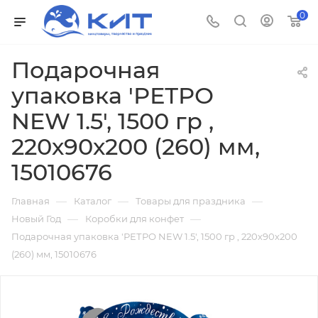
0
Подарочная
упаковка 'РЕТРО
NEW 1.5', 1500 гр ,
220х90х200 (260) мм,
15010676
—
—
—
Главная
Каталог
Товары для праздника
—
—
Новый Год
Коробки для конфет
Подарочная упаковка 'РЕТРО NEW 1.5', 1500 гр , 220х90х200
(260) мм, 15010676