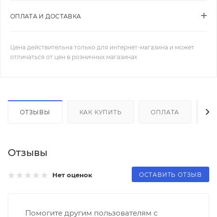
ОПЛАТА И ДОСТАВКА
Цена действительна только для интернет-магазина и может
отличаться от цен в розничных магазинах
ОТЗЫВЫ
КАК КУПИТЬ
ОПЛАТА
Д
Отзывы
ОСТАВИТЬ ОТЗЫВ
Нет оценок
Помогите другим пользователям с