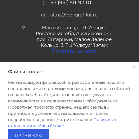
+7 (951) 511-92-01
altus@poligraf-kit.ru
Магазин-склад ТЦ "Альтус"
Ростовская обл, Аксайский р-н,
пос. Янтарный, Малое Зеленое
Кольцо, 3, ТЦ "Альтус" 1 этаж
Показать на карте
Файлы cookie
Мы используем файлы cookie, разработанные нашими
специалистами и третьими лицами, для анализа событий
на нашем веб-сайте, что позволяет нам улучшать
2026 © Полиграф кит - интернет-магазин
взаимодействие с пользователями и обслуживание.
Продолжая просмотр страниц нашего сайта, вы
принимаете условия его использования. Более
подробные сведения смотрите в нашей
Политике в
отношении файлов Cookie
.
ПРИНИМАЮ