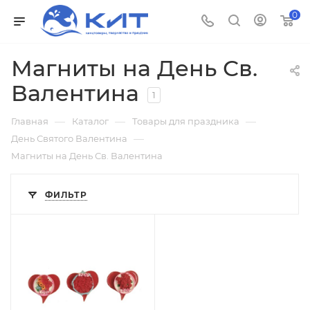
0
Магниты на День Св.
Валентина
1
—
—
—
Главная
Каталог
Товары для праздника
—
День Святого Валентина
Магниты на День Св. Валентина
ФИЛЬТР