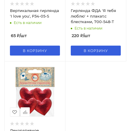
Вертикальная гирлянда
Гирлянда ФДА 'Я тебя
'I love you', P34-05-S
люблю' + плакат.с
блестками, 700-548-Т
Есть в наличии
Есть в наличии
65
₽
/шт
220
₽
/шт
В КОРЗИНУ
В КОРЗИНУ
Декоративное