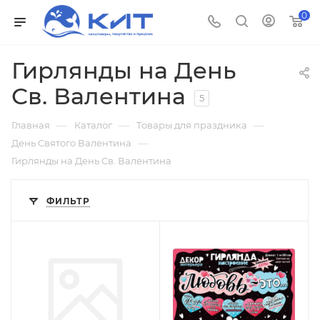
0
Гирлянды на День
Св. Валентина
5
—
—
—
Главная
Каталог
Товары для праздника
—
День Святого Валентина
Гирлянды на День Св. Валентина
ФИЛЬТР