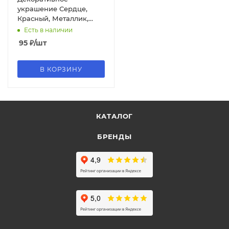
украшение Сердце,
Красный, Металлик,
3,5х3,1 см, 4 шт.
Есть в наличии
95
₽
/шт
В КОРЗИНУ
КАТАЛОГ
БРЕНДЫ