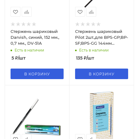
Стержень шариковый
Стержень шариковый
Darvish, синий, 152 мм.,
Pilot 2шт.,для BPS-GP;BP-
0,7 мм., DV-51А
SF;BPS-GG 144мм
синий,0.5 мм,линия 0,18
Есть в наличии
Есть в наличии
мм., RFN-GG-EF-L
5
₽
/шт
135
₽
/шт
В КОРЗИНУ
В КОРЗИНУ