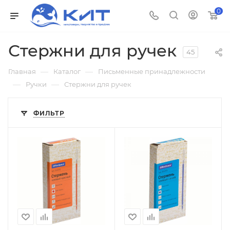
0
Стержни для ручек
45
—
—
Главная
Каталог
Письменные принадлежности
—
—
Ручки
Стержни для ручек
ФИЛЬТР