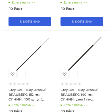
чернил синий, 5075909
117;ЗЕЛЕНЫЙ
Есть в наличии
Есть в наличии
10
₽
/шт
10
₽
/шт
В КОРЗИНУ
В КОРЗИНУ
Стержень шариковый
Стержень шариковый
BRAUBERG 152 мм,
BRAUBERG 140 мм,
СИНИЙ, (100 шт;уп.),
СИНИЙ, узел 1 мм,
узел 1 мм, линия письма
линия письма 0,5 мм,
Есть в наличии
Есть в наличии
0,5 мм, 170174
170177
10
₽
/шт
10
₽
/шт