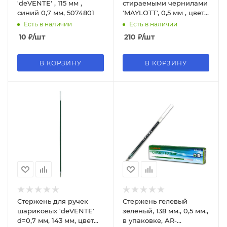
'deVENTE' , 115 мм ,
стираемыми чернилами
синий 0,7 мм, 5074801
'MAYLOTT', 0,5 мм , цвет
синий, (20 шт;уп), 463
Есть в наличии
Есть в наличии
10
₽
/шт
210
₽
/шт
В КОРЗИНУ
В КОРЗИНУ
Стержень для ручек
Стержень гелевый
шариковых 'deVENTE'
зеленый, 138 мм., 0,5 мм.,
d=0,7 мм, 143 мм, цвет
в упаковке, AR-