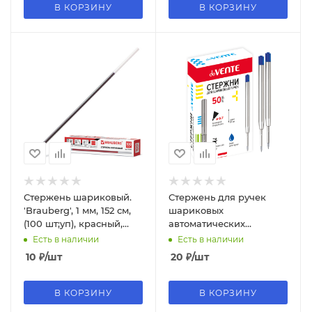
В КОРЗИНУ
В КОРЗИНУ
Стержень шариковый.
Стержень для ручек
'Brauberg', 1 мм, 152 см,
шариковых
(100 шт;уп), красный,
автоматических
170185
'deVENTE' d=0,7 мм , 98
Есть в наличии
Есть в наличии
мм , синий, 5074800
10
₽
/шт
20
₽
/шт
В КОРЗИНУ
В КОРЗИНУ