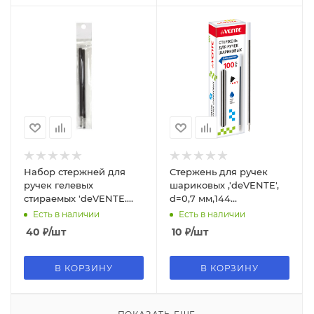
Набор стержней для
Стержень для ручек
ручек гелевых
шариковых ,'deVENTE',
стираемых 'deVENTE.
d=0,7 мм,144
Орнамент, Slim', d=0,7
мм,чернила на
Есть в наличии
Есть в наличии
мм, черные, 5053843
маслянной основе
40
₽
/шт
10
₽
/шт
синий, 5075705
В КОРЗИНУ
В КОРЗИНУ