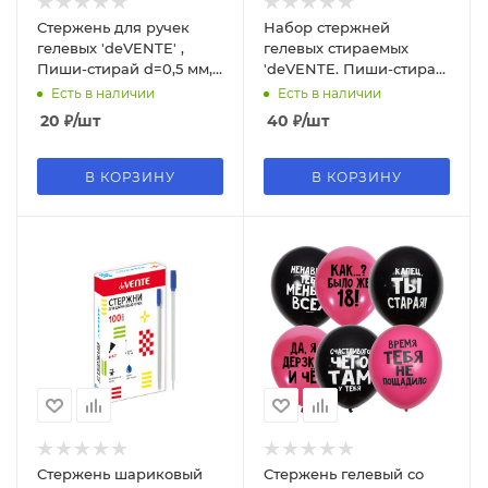
Стержень для ручек
Набор стержней
гелевых 'deVENTE' ,
гелевых стираемых
Пиши-стирай d=0,5 мм,
'deVENTE. Пиши-стирай.
126 мм, синий цвет, (
Орнамент, Slim' 02 шт,
Есть в наличии
Есть в наличии
1;шт), 5053100
d=0,7 мм, 5053842
20
₽
/шт
40
₽
/шт
В КОРЗИНУ
В КОРЗИНУ
Стержень шариковый
Стержень гелевый со