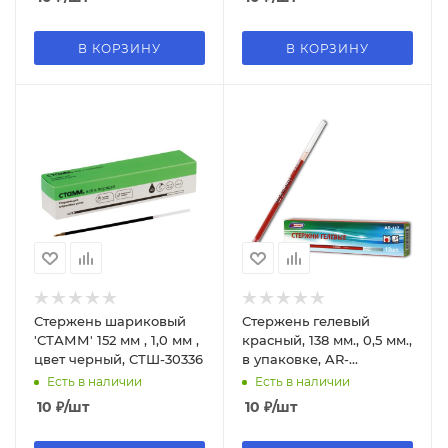
В КОРЗИНУ
В КОРЗИНУ
Стержень шариковый
Стержень гелевый
'СТАММ' 152 мм , 1,0 мм ,
красный, 138 мм., 0,5 мм.,
цвет черный, СТШ-30336
в упаковке, AR-
117;КРАСНЫЙ
Есть в наличии
Есть в наличии
10
₽
/шт
10
₽
/шт