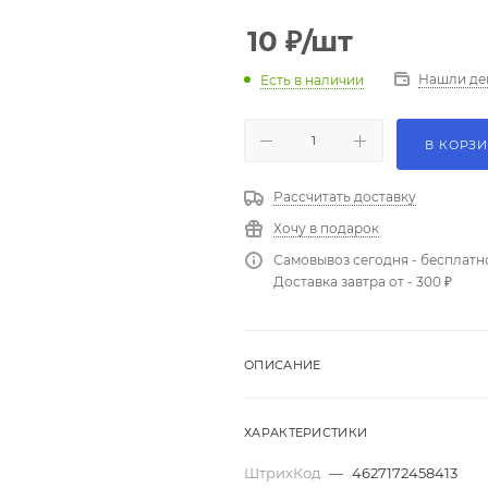
10
₽
/шт
Нашли де
Есть в наличии
В КОРЗ
Рассчитать доставку
Хочу в подарок
Самовывоз сегодня - бесплатн
Доставка завтра от - 300 ₽
ОПИСАНИЕ
ХАРАКТЕРИСТИКИ
ШтрихКод
—
4627172458413