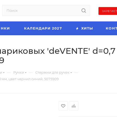
ЗАРЕГИС
ИНКИ
КАЛЕНДАРИ 2027
ХИТЫ
КОН
ариковых 'deVENTE' d=0,7 
9
—
—
—
и
Ручки
Стержни для ручек
3 мм, цвет чернил синий, 5075909