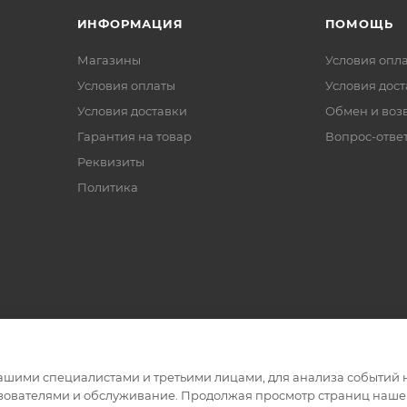
ИНФОРМАЦИЯ
ПОМОЩЬ
Магазины
Условия опл
Условия оплаты
Условия дос
Условия доставки
Обмен и воз
Гарантия на товар
Вопрос-отве
Реквизиты
Политика
ашими специалистами и третьими лицами, для анализа событий н
ьзователями и обслуживание. Продолжая просмотр страниц нашег