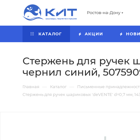
Ростов-на-Дону
КАТАЛОГ
АКЦИИ
НОВ
Стержень для ручек ш
чернил синий, 507590
—
—
Главная
Каталог
Письменные принадлежност
Стержень для ручек шариковых 'deVENTE' d=0,7 мм, 14