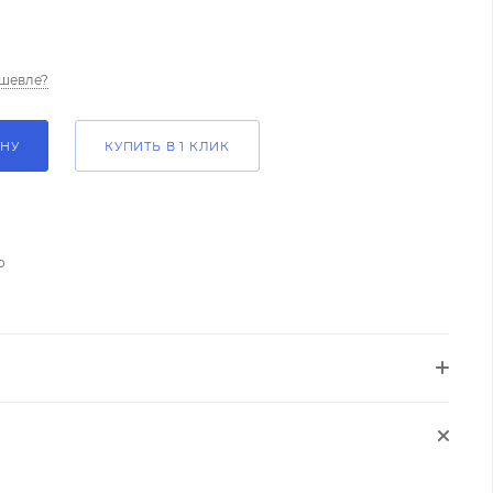
шевле?
ИНУ
КУПИТЬ В 1 КЛИК
о