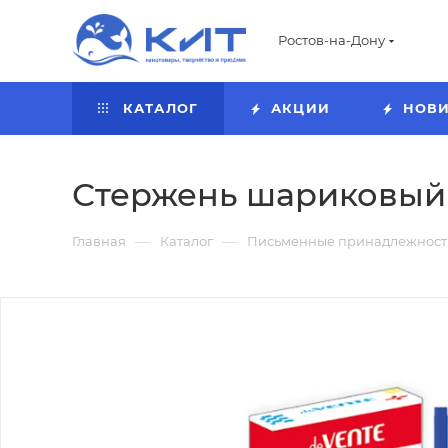
Ростов-на-Дону
КАТАЛОГ
АКЦИИ
НОВ
Стержень шариковый 'd
—
—
Главная
Каталог
Письменные принадлежност