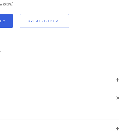
шевле?
ИНУ
КУПИТЬ В 1 КЛИК
о