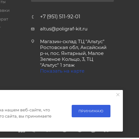
аты
тавки
+7 (951) 511-92-01
врат
т
altus@poligraf-kit.ru
Магазин-склад ТЦ "Альтус"
Ростовская обл, Аксайский
р-н, пос. Янтарный, Малое
Зеленое Кольцо, 3, ТЦ
"Альтус" 1 этаж
Показать на карте
а нашем веб-сайте, что
ПРИНИМАЮ
о сайта, вы принимаете