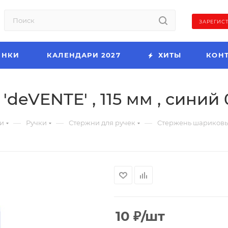
ЗАРЕГИС
ИНКИ
КАЛЕНДАРИ 2027
ХИТЫ
КОН
eVENTE' , 115 мм , синий 
—
—
—
и
Ручки
Стержни для ручек
Стержень шариковый 
10
₽
/шт