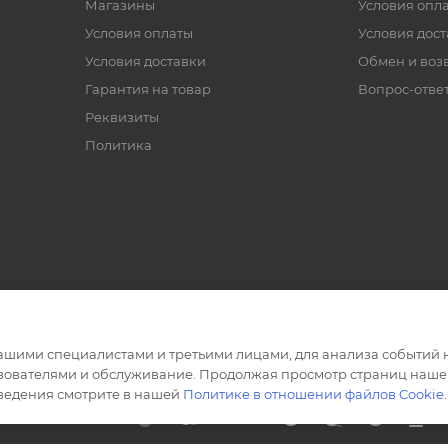
Магазины
Условия опл
Условия оплаты
Условия дос
Условия доставки
Обмен и воз
Гарантия на товар
Вопрос-отве
Реквизиты
Политика
ашими специалистами и третьими лицами, для анализа событий н
ьзователями и обслуживание. Продолжая просмотр страниц нашег
сведения смотрите в нашей
Политике в отношении файлов Cookie
.