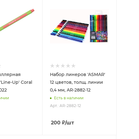
иллярная
Набор линеров 'ASMAR'
'Line-Up' Coral
12 цветов, толщ. линии
1022
0,4 мм, AR-2882-12
личии
Есть в наличии
Арт.: AR-2882-12
200
₽
/шт