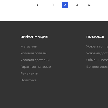
1
2
3
4
ИНФОРМАЦИЯ
ПОМОЩЬ
Магазины
Условия опл
Условия оплаты
Условия дос
Условия доставки
Обмен и воз
Гарантия на товар
Вопрос-отве
Реквизиты
Политика