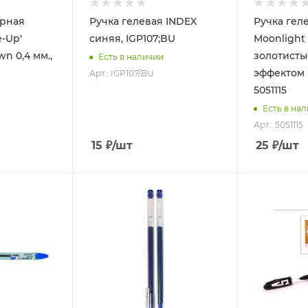
ярная
Ручка гелевая INDEX
Ручка гел
e-Up'
синяя, IGP107;BU
Moonlight 
n 0,4 мм.,
золотисты
Есть в наличии
эффектом 
Арт.: IGP107/BU
5051115
Есть в на
Арт.: 5051115
15
₽
/шт
25
₽
/шт