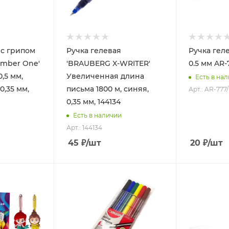
 с грипом
Ручка гелевая
Ручка гел
mber One'
'BRAUBERG X-WRITER'
0.5 мм AR
0,5 мм,
Увеличенная длина
Есть в на
0,35 мм,
письма 1800 м, синяя,
Арт.: AR-77
0,35 мм, 144134
Есть в наличии
Арт.: 144134
45
₽
/шт
20
₽
/шт