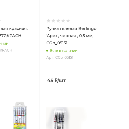
евая красная,
Ручка гелевая Berlingo
-777;КРАСН
'Apex', черная , 0,5 мм,
CGp_05151
личии
7/КРАСН
Есть в наличии
Арт.: CGp_05151
45
₽
/шт