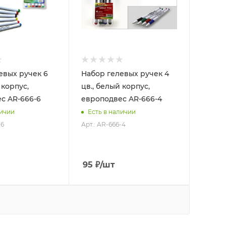
евых ручек 6
Набор гелевых ручек 4
 корпус,
цв., белый корпус,
с AR-666-6
европодвес AR-666-4
личии
Есть в наличии
-6
Арт.: AR-666-4
95
₽
/шт