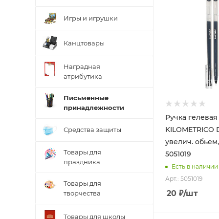
Игры и игрушки
Канцтовары
Наградная
атрибутика
Письменные
принадлежности
Ручка гелева
KILOMETRICO D
Средства защиты
увелич. обьем,
Товары для
5051019
праздника
Есть в наличии
Арт.: 5051019
Товары для
20
₽
/шт
творчества
Товары для школы