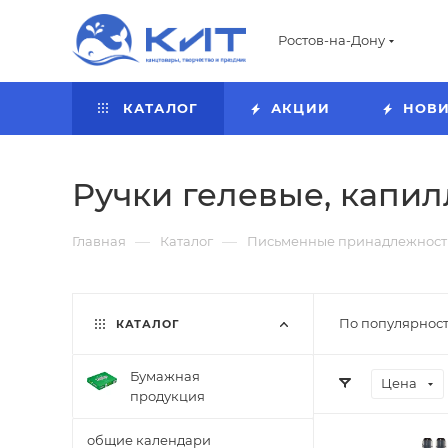
Ростов-на-Дону
КАТАЛОГ
АКЦИИ
НОВ
Ручки гелевые, капи
—
—
Главная
Каталог
Письменные принадлежност
По популярност
КАТАЛОГ
Бумажная
Цена
продукция
общие календари