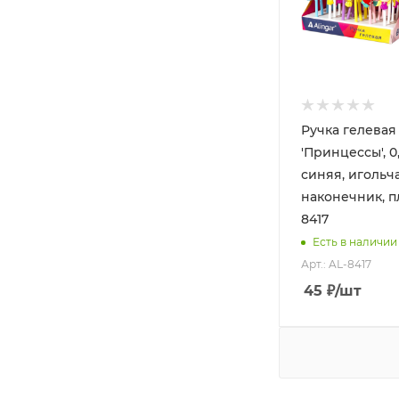
Ручка гелевая
'Принцессы', 0
синяя, игольч
наконечник, пл
8417
Есть в наличии
Арт.: AL-8417
45
₽
/шт