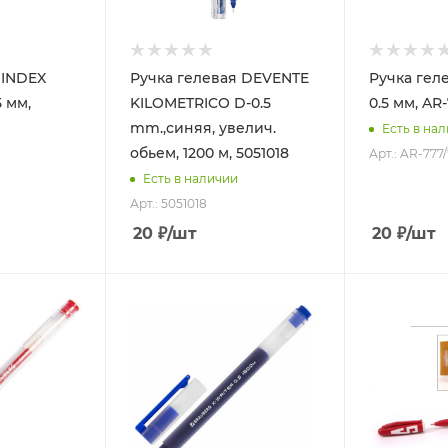
 INDEX
Ручка гелевая DEVENTE
Ручка гел
,
KILOMETRICO D-0.5
0.5 мм, A
mm.,синяя, увелич.
Есть в на
обьем, 1200 м, 5051018
Арт.: AR-77
Есть в наличии
Арт.: 5051018
20
₽
/шт
20
₽
/шт