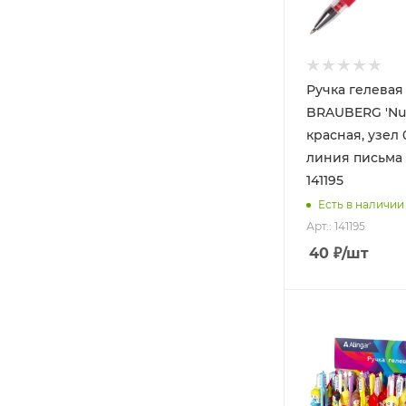
Ручка гелевая
BRAUBERG 'Nu
красная, узел 
линия письма 
141195
Есть в наличии
Арт.: 141195
40
₽
/шт