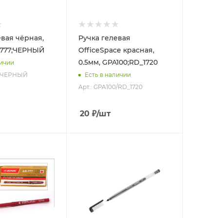
евая чёрная,
Ручка гелевая
R-777;ЧЕРНЫЙ
OfficeSpace красная,
0.5мм, GPA100;RD_1720
личии
7/ЧЕРНЫЙ
Есть в наличии
Арт.: GPA100/RD_1720
20
₽
/шт