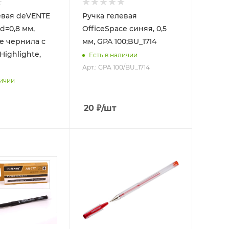
евая deVENTE
Ручка гелевая
d=0,8 мм,
OfficeSpace синяя, 0,5
е чернила с
мм, GPA 100;BU_1714
Highlighte,
Есть в наличии
Арт.: GPA 100/BU_1714
личии
20
₽
/шт