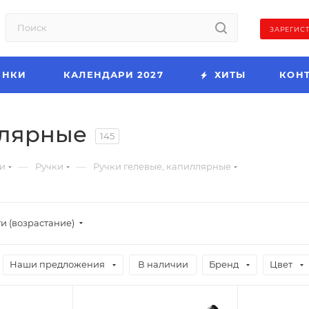
ЗАРЕГИС
ИНКИ
КАЛЕНДАРИ 2027
ХИТЫ
КОН
ллярные
145
—
—
и
Ручки
Ручки гелевые, капиллярные
и (возрастание)
Наши предложения
В наличии
Бренд
Цвет