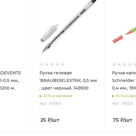
я DEVENTE
Ручка гелевая
Ручка кап
-0.5 мм.,
'BRAUBERG.EXTRA', 0,5 мм
Schneider 
1200 м,
, цвет черный, 143900
0,4 мм., 19
Есть в наличии
Есть в на
Арт.: 143900
Арт.: 191022
25
₽
/шт
75
₽
/шт