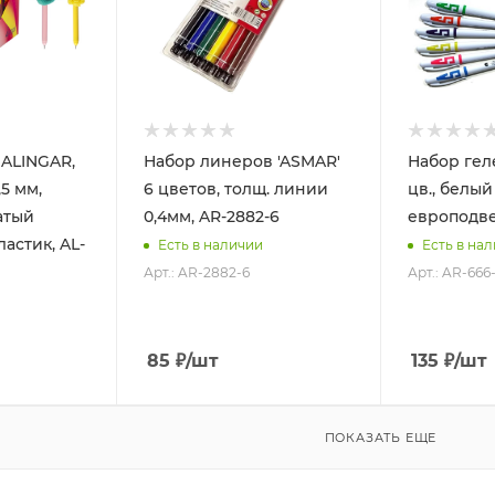
 ALINGAR,
Набор линеров 'ASMAR'
Набор гел
,5 мм,
6 цветов, толщ. линии
цв., белый
атый
0,4мм, AR-2882-6
европодве
астик, AL-
Есть в наличии
Есть в на
Арт.: AR-2882-6
Арт.: AR-666
85
₽
/шт
135
₽
/шт
ПОКАЗАТЬ ЕЩЕ