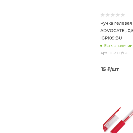
Ручка гелевая
ADVOCATE , 0,5 мм
IGP109;BU
Есть в наличии
Арт.: IGP109/BU
15
₽
/шт