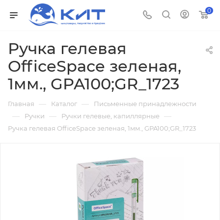
0
Ручка гелевая
OfficeSpace зеленая,
1мм., GPA100;GR_1723
—
—
Главная
Каталог
Письменные принадлежности
—
—
—
Ручки
Ручки гелевые, капиллярные
Ручка гелевая OfficeSpace зеленая, 1мм., GPA100;GR_1723