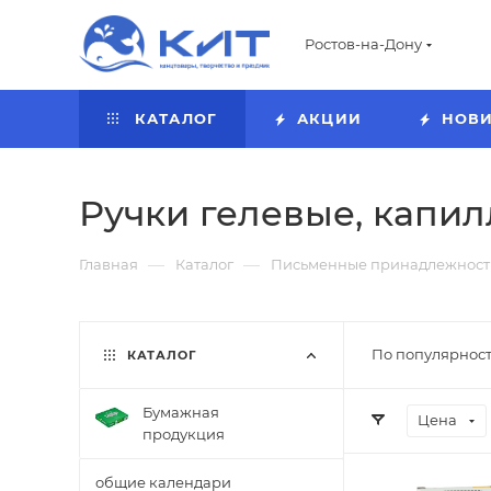
Ростов-на-Дону
КАТАЛОГ
АКЦИИ
НОВ
Ручки гелевые, капи
—
—
Главная
Каталог
Письменные принадлежност
По популярност
КАТАЛОГ
Бумажная
Цена
продукция
общие календари