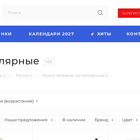
ЗАРЕГИС
ИНКИ
КАЛЕНДАРИ 2027
ХИТЫ
КОН
ллярные
145
—
—
и
Ручки
Ручки гелевые, капиллярные
и (возрастание)
Наши предложения
В наличии
Бренд
Цвет