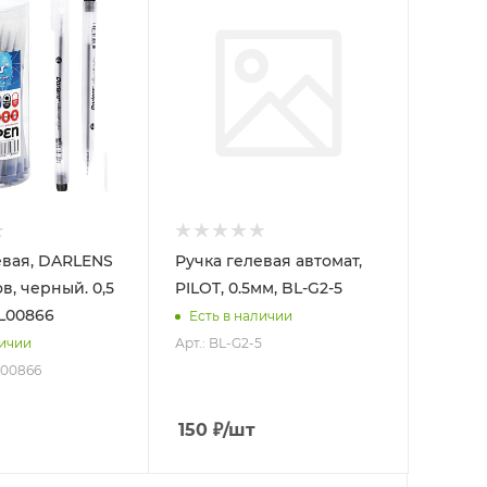
евая, DARLENS
Ручка гелевая автомат,
в, черный. 0,5
PILOT, 0.5мм, BL-G2-5
L00866
Есть в наличии
Арт.: BL-G2-5
личии
L00866
150
₽
/шт