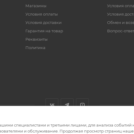
Магазины
Условия опл
Условия оплаты
Условия дос
Условия доставки
Обмен и воз
Гарантия на товар
Вопрос-отве
Реквизиты
Политика
ашими специалистами и третьими лицами, для анализа событий н
ьзователями и обслуживание. Продолжая просмотр страниц нашег