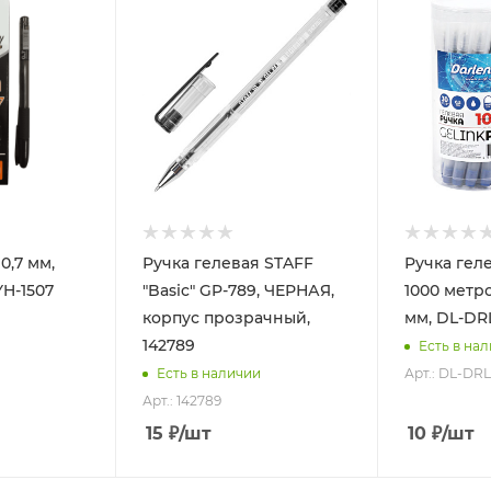
0,7 мм,
Ручка гелевая STAFF
Ручка гел
YH-1507
"Basic" GP-789, ЧЕРНАЯ,
1000 метро
корпус прозрачный,
мм, DL-DR
142789
Есть в на
Арт.: DL-DR
Есть в наличии
Арт.: 142789
15
₽
/шт
10
₽
/шт