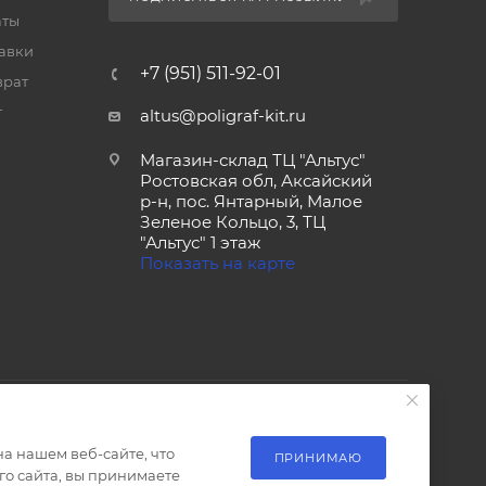
аты
тавки
+7 (951) 511-92-01
врат
т
altus@poligraf-kit.ru
Магазин-склад ТЦ "Альтус"
Ростовская обл, Аксайский
р-н, пос. Янтарный, Малое
Зеленое Кольцо, 3, ТЦ
"Альтус" 1 этаж
Показать на карте
а нашем веб-сайте, что
ПРИНИМАЮ
о сайта, вы принимаете