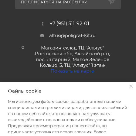
ПОДПИСАТЬСЯ НА РАССЫЛКУ
+7 (951) 511-92-01
altus@poligraf-kit.ru
Магазин-склад ТЦ "Альтус"
Ростовская обл, Аксайский р-н,
пос. Янтарный, Малое Зеленое
Кольцо, 3, ТЦ "Альтус" 1 этаж
Показать на карте
Файлы cookie
Мы используем файлы cookie, разработанные нашими
специалистами и третьими лицами, для анализа событий
на нашем веб-сайте, что позволяет нам улучшать
2026 © Полиграф кит - интернет-магазин
взаимодействие с пользователями и обслуживание.
Продолжая просмотр страниц нашего сайта, вы
принимаете условия его использования. Более