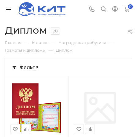
0
Диплом
20
—
—
—
Главная
Каталог
Наградная атрибутика
—
Грамоты и дипломы
Диплом
ФИЛЬТР