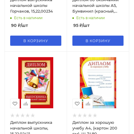
начальной школы
начальной школы А5,
Горчаков, 15,22,00234
Бумвинил (красный,
синий)
Есть в наличии
Есть в наличии
90
₽
/шт
95
₽
/шт
В КОРЗИНУ
В КОРЗИНУ
Диплом выпускника
Диплом за хорошую
начальной школы,
учебу А4, (картон 200
15.22.02411
г;м), Ш-7480