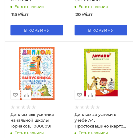
Есть в наличии
Есть в наличии
115
₽
/шт
20
₽
/шт
В КОРЗИНУ
В КОРЗИНУ
Диплом выпускника
Диплом за успехи в
начальной школы
учебе А4,
Горчаков, 10000091
Простоквашино (картон
200 г;м), Ш2-12272
Есть в наличии
Есть в наличии