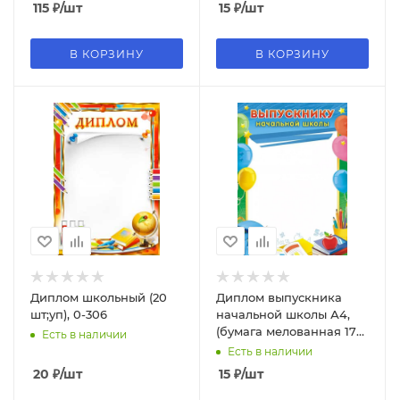
115
₽
/шт
15
₽
/шт
В КОРЗИНУ
В КОРЗИНУ
Диплом школьный (20
Диплом выпускника
шт;уп), 0-306
начальной школы А4,
(бумага мелованная 170
Есть в наличии
г;м), Ш-16015
Есть в наличии
20
₽
/шт
15
₽
/шт