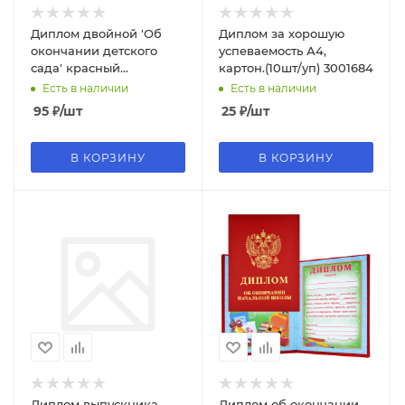
Диплом двойной 'Об
Диплом за хорошую
окончании детского
успеваемость А4,
сада' красный
картон.(10шт/уп) 3001684
(бумвинил)
Есть в наличии
Есть в наличии
95
₽
/шт
25
₽
/шт
В КОРЗИНУ
В КОРЗИНУ
Диплом выпускника
Диплом об окончании