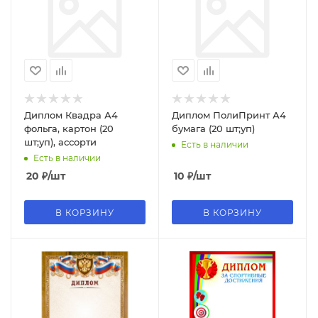
Диплом Квадра А4
Диплом ПолиПринт А4
фольга, картон (20
бумага (20 шт;уп)
шт;уп), ассорти
Есть в наличии
Есть в наличии
20
₽
/шт
10
₽
/шт
В КОРЗИНУ
В КОРЗИНУ