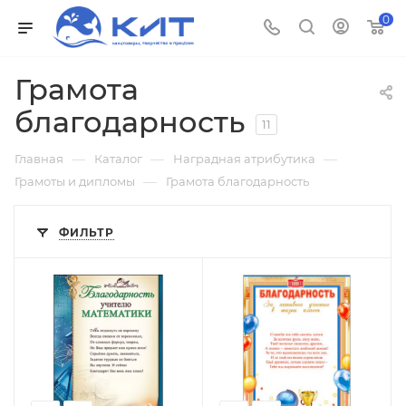
0
Грамота
благодарность
11
—
—
—
Главная
Каталог
Наградная атрибутика
—
Грамоты и дипломы
Грамота благодарность
ФИЛЬТР