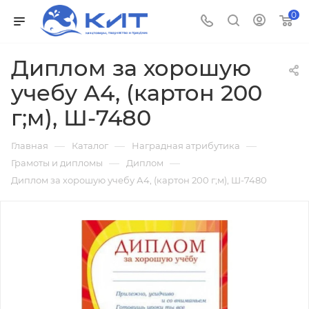
0
Диплом за хорошую
учебу А4, (картон 200
г;м), Ш-7480
—
—
—
Главная
Каталог
Наградная атрибутика
—
—
Грамоты и дипломы
Диплом
Диплом за хорошую учебу А4, (картон 200 г;м), Ш-7480