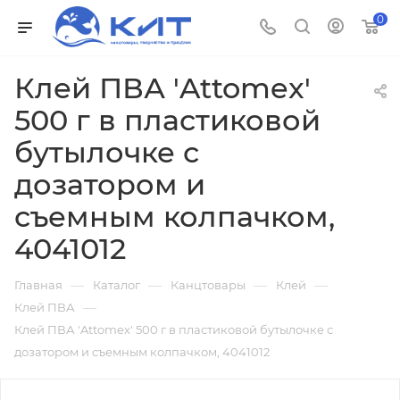
0
Клей ПВА 'Attomex'
500 г в пластиковой
бутылочке с
дозатором и
съемным колпачком,
4041012
—
—
—
—
Главная
Каталог
Канцтовары
Клей
—
Клей ПВА
Клей ПВА 'Attomex' 500 г в пластиковой бутылочке с
дозатором и съемным колпачком, 4041012