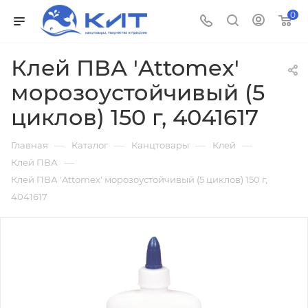
0
Клей ПВА 'Attomex'
морозоустойчивый (5
циклов) 150 г, 4041617
—
—
—
—
Главная
Каталог
Канцтовары
Клей
—
Клей ПВА
Клей ПВА 'Attomex' морозоустойчивый (5 циклов) 150 г,
4041617