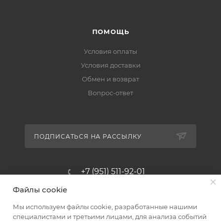
ПОМОЩЬ
Условия оплаты
Условия доставки
Обмен и возврат
Вопрос-ответ
ПОДПИСАТЬСЯ НА РАССЫЛКУ
+7 (951) 511-92-01
Файлы cookie
altus@poligraf-kit.ru
Мы используем файлы cookie, разработанные нашими
Магазин-склад ТЦ "Альтус"
специалистами и третьими лицами, для анализа событий
Ростовская обл, Аксайский р-н,