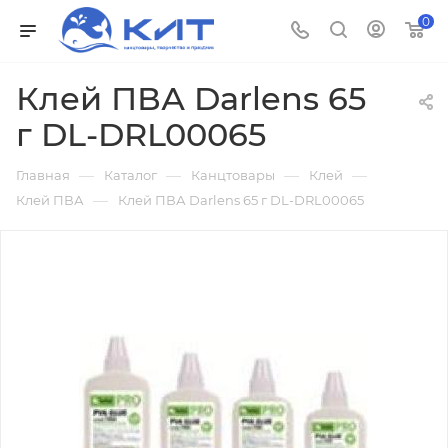
0
Клей ПВА Darlens 65
г DL-DRL00065
—
—
—
—
Главная
Каталог
Канцтовары
Клей
—
Клей ПВА
Клей ПВА Darlens 65 г DL-DRL00065