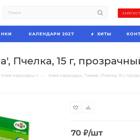
ЗАРЕГИС
ИНКИ
КАЛЕНДАРИ 2027
ХИТЫ
КОН
, Пчелка, 15 г, прозрачный
—
Клей-карандаш
Клей карандаш, 'Гамма', Пчелка, 15 г, прозр
70
₽
/шт