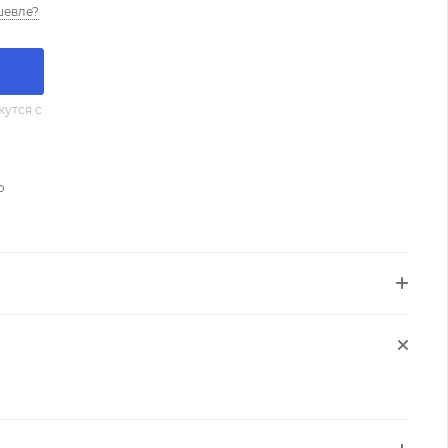
шевле?
утся с
о