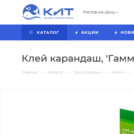
Ростов-на-Дону
КАТАЛОГ
АКЦИИ
НОВ
Клей карандаш, 'Гамма'
—
—
—
—
Главная
Каталог
Канцтовары
Клей