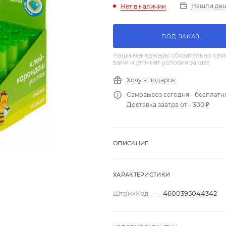
Нашли де
Нет в наличии
ПОД ЗАКАЗ
Наши менеджеры обязательно свяж
вами и уточнят условия заказа
Хочу в подарок
Самовывоз сегодня - бесплатн
Доставка завтра от - 300 ₽
ОПИСАНИЕ
ХАРАКТЕРИСТИКИ
ШтрихКод
—
4600395044342