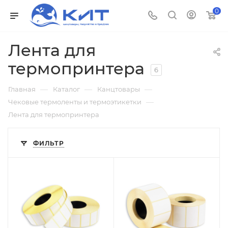
0
Лента для
термопринтера
6
—
—
—
Главная
Каталог
Канцтовары
—
Чековые термоленты и термоэтикетки
Лента для термопринтера
ФИЛЬТР