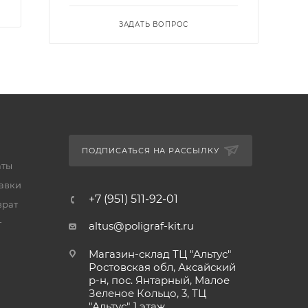
ЗАДАТЬ ВОПРОС
ПОДПИСАТЬСЯ НА РАССЫЛКУ
аты
тавки
+7 (951) 511-92-01
врат
т
altus@poligraf-kit.ru
Магазин-склад ТЦ "Альтус"
Ростовская обл, Аксайский
р-н, пос. Янтарный, Малое
Зеленое Кольцо, 3, ТЦ
"Альтус" 1 этаж