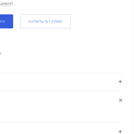
шевле?
ИНУ
КУПИТЬ В 1 КЛИК
о