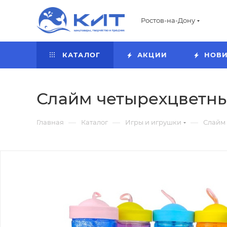
Ростов-на-Дону
КАТАЛОГ
АКЦИИ
НОВ
Слайм четырехцветный
—
—
—
Главная
Каталог
Игры и игрушки
Слайм