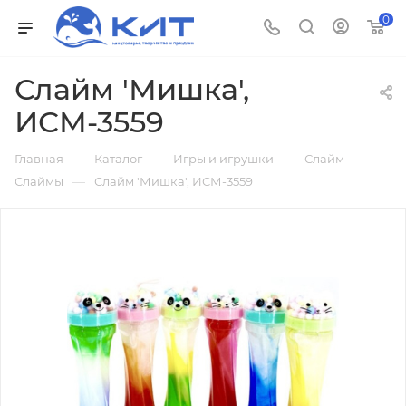
0
Слайм 'Мишка',
ИСМ-3559
—
—
—
—
Главная
Каталог
Игры и игрушки
Слайм
—
Слаймы
Слайм 'Мишка', ИСМ-3559