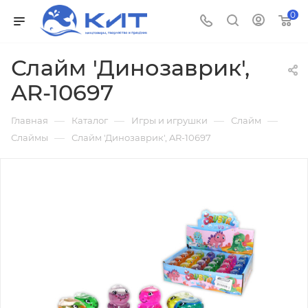
0
Слайм 'Динозаврик',
AR-10697
—
—
—
—
Главная
Каталог
Игры и игрушки
Слайм
—
Слаймы
Слайм 'Динозаврик', AR-10697