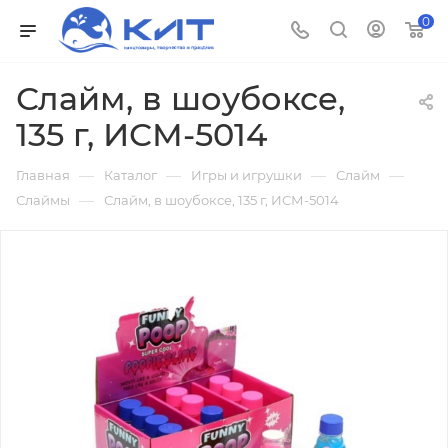
0
Слайм, в шоубоксе,
135 г, ИСМ-5014
—
—
—
—
Главная
Каталог
Игры и игрушки
Слайм
—
Слаймы
Слайм, в шоубоксе, 135 г, ИСМ-5014