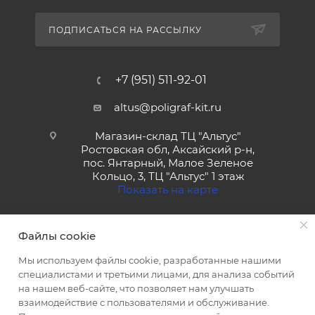
ПОДПИСАТЬСЯ НА РАССЫЛКУ
+7 (951) 511-92-01
altus@poligraf-kit.ru
Магазин-склад ТЦ "Альтус"
Ростовская обл, Аксайский р-н,
пос. Янтарный, Малое Зеленое
Кольцо, 3, ТЦ "Альтус" 1 этаж
Показать на карте
Файлы cookie
Мы используем файлы cookie, разработанные нашими
специалистами и третьими лицами, для анализа событий
на нашем веб-сайте, что позволяет нам улучшать
2026 © Полиграф кит - интернет-магазин
взаимодействие с пользователями и обслуживание.