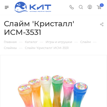
0
Слайм 'Кристалл'
ИСМ-3531
—
—
—
—
Главная
Каталог
Игры и игрушки
Слайм
—
Слаймы
Слайм 'Кристалл' ИСМ-3531