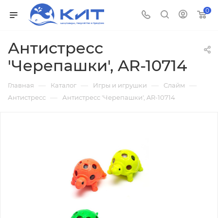
0
Антистресс
'Черепашки', AR-10714
—
—
—
—
Главная
Каталог
Игры и игрушки
Слайм
—
Антистресс
Антистресс 'Черепашки', AR-10714