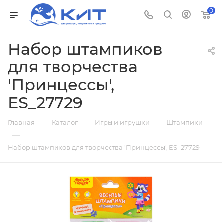
0
Набор штампиков
для творчества
'Принцессы',
ES_27729
—
—
—
Главная
Каталог
Игры и игрушки
Штампики
—
Набор штампиков для творчества 'Принцессы', ES_27729