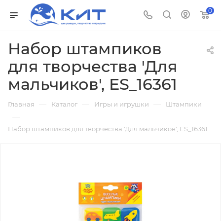
0
Набор штампиков
для творчества 'Для
мальчиков', ES_16361
—
—
—
Главная
Каталог
Игры и игрушки
Штампики
—
Набор штампиков для творчества 'Для мальчиков', ES_16361