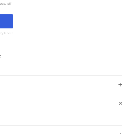
шевле?
утся с
о