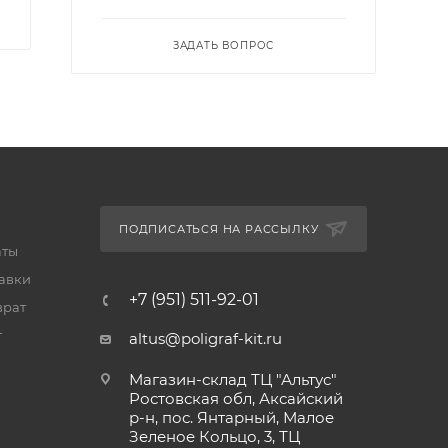
ЗАДАТЬ ВОПРОС
ПОДПИСАТЬСЯ НА РАССЫЛКУ
аты
тавки
+7 (951) 511-92-01
врат
т
altus@poligraf-kit.ru
Магазин-склад ТЦ "Альтус"
Ростовская обл, Аксайский
р-н, пос. Янтарный, Малое
Зеленое Кольцо, 3, ТЦ