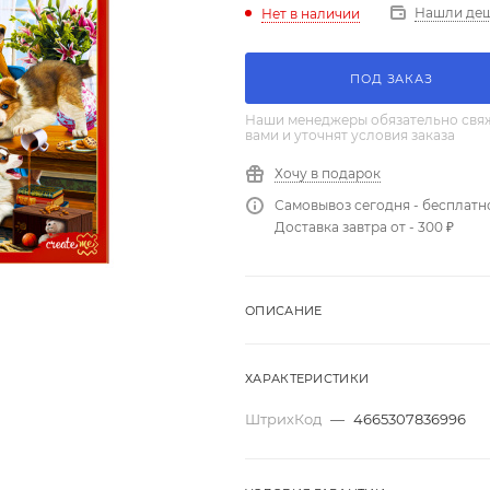
Нашли де
Нет в наличии
ПОД ЗАКАЗ
Наши менеджеры обязательно свяж
вами и уточнят условия заказа
Хочу в подарок
Самовывоз сегодня - бесплатн
Доставка завтра от - 300 ₽
ОПИСАНИЕ
ХАРАКТЕРИСТИКИ
ШтрихКод
—
4665307836996