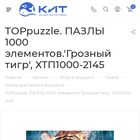
0
TOPpuzzle. ПАЗЛЫ
1000
элементов.'Грозный
тигр', ХТП1000-2145
—
—
—
—
Главная
Каталог
Игры и игрушки
Пазлы
—
Пазлы для любого возраста
TOPpuzzle. ПАЗЛЫ 1000 элементов.'Грозный тигр', ХТП1000-
2145