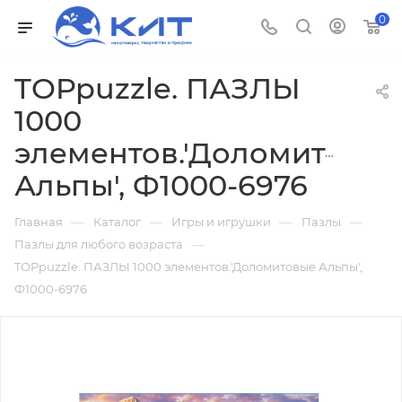
0
TOPpuzzle. ПАЗЛЫ
1000
элементов.'Доломитовы
Альпы', Ф1000-6976
—
—
—
—
Главная
Каталог
Игры и игрушки
Пазлы
—
Пазлы для любого возраста
TOPpuzzle. ПАЗЛЫ 1000 элементов.'Доломитовые Альпы',
Ф1000-6976