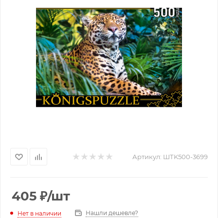
Артикул:
ШТK500-3699
405
₽
/шт
Нашли дешевле?
Нет в наличии