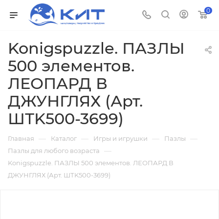
0
Konigspuzzle. ПАЗЛЫ
500 элементов.
ЛЕОПАРД В
ДЖУНГЛЯХ (Арт.
ШТK500-3699)
—
—
—
—
Главная
Каталог
Игры и игрушки
Пазлы
—
Пазлы для любого возраста
Konigspuzzle. ПАЗЛЫ 500 элементов. ЛЕОПАРД В
ДЖУНГЛЯХ (Арт. ШТK500-3699)