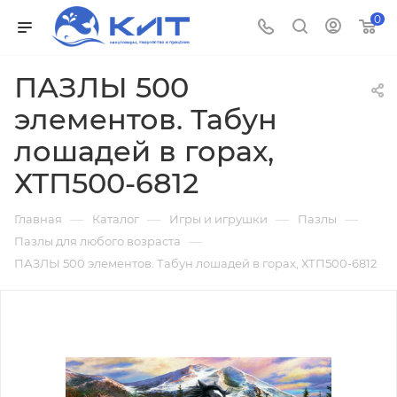
0
ПАЗЛЫ 500
элементов. Табун
лошадей в горах,
ХТП500-6812
—
—
—
—
Главная
Каталог
Игры и игрушки
Пазлы
—
Пазлы для любого возраста
ПАЗЛЫ 500 элементов. Табун лошадей в горах, ХТП500-6812