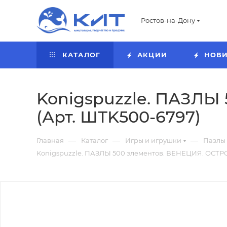
Ростов-на-Дону
КАТАЛОГ
АКЦИИ
НОВ
Konigspuzzle. ПАЗЛЫ
(Арт. ШТK500-6797)
—
—
—
Главная
Каталог
Игры и игрушки
Пазлы
Konigspuzzle. ПАЗЛЫ 500 элементов. ВЕНЕЦИЯ. ОСТР