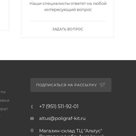
Наши специалисты ответят на любой
интересующий вопрос
ЗАДАТЬ ВОПРОС
ПОДПИСАТЬСЯ НА РАССЫЛКУ
аты
тавки
+7 (951) 511-92-01
врат
т
altus@poligraf-kit.ru
Магазин-склад ТЦ "Альтус"