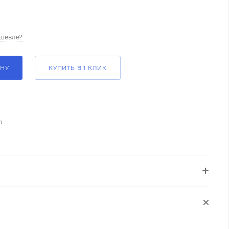
шевле?
ИНУ
КУПИТЬ В 1 КЛИК
о