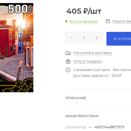
405
₽
/шт
Нашли де
Есть в наличии
В КОРЗ
Рассчитать доставку
Хочу в подарок
Самовывоз сегодня - бесплатн
Доставка завтра от - 300 ₽
ОПИСАНИЕ
ХАРАКТЕРИСТИКИ
ШтрихКод
—
4610144867979