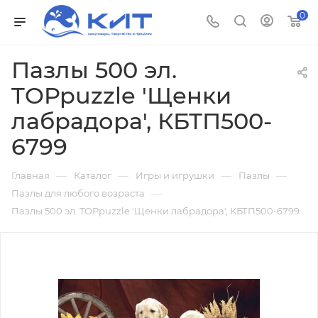
0
Пазлы 500 эл.
TOPpuzzle 'Щенки
лабрадора', КБТП500-
6799
—
—
—
—
Главная
Каталог
Игры и игрушки
Пазлы
—
Пазлы для любого возраста
Пазлы 500 эл. TOPpuzzle 'Щенки лабрадора', КБТП500-6799