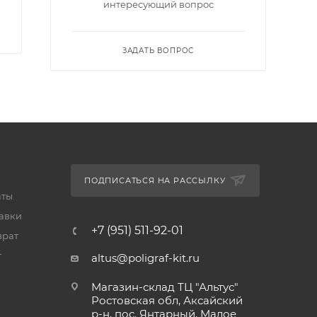
интересующий вопрос
ЗАДАТЬ ВОПРОС
ПОДПИСАТЬСЯ НА РАССЫЛКУ
аты
тавки
+7 (951) 511-92-01
врат
т
altus@poligraf-kit.ru
Магазин-склад ТЦ "Альтус"
Ростовская обл, Аксайский
р-н, пос. Янтарный, Малое