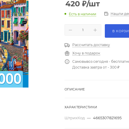
420
₽
/шт
Нашли де
Есть в наличии
В КОРЗ
Рассчитать доставку
Хочу в подарок
Самовывоз сегодня - бесплатн
Доставка завтра от - 300 ₽
ОПИСАНИЕ
ХАРАКТЕРИСТИКИ
ШтрихКод
—
4665307821695