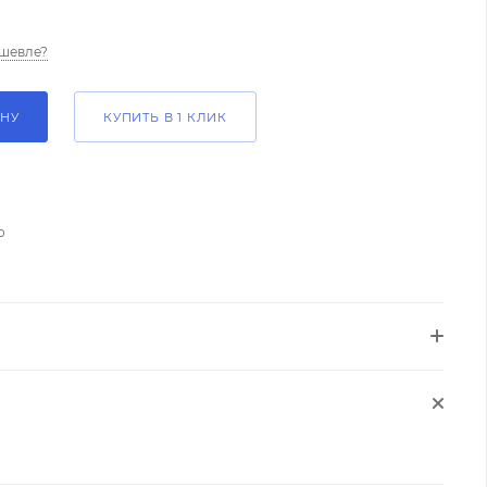
шевле?
ИНУ
КУПИТЬ В 1 КЛИК
о