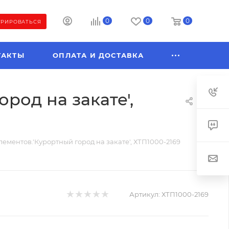
0
0
0
ТРИРОВАТЬСЯ
ТАКТЫ
ОПЛАТА И ДОСТАВКА
род на закате',
ементов.'Курортный город на закате', ХТП1000-2169
Артикул:
ХТП1000-2169