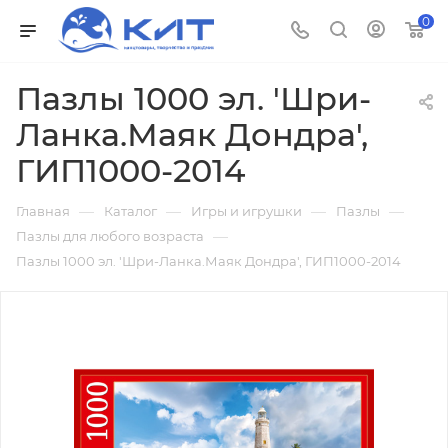
0
Пазлы 1000 эл. 'Шри-
Ланка.Маяк Дондра',
ГИП1000-2014
—
—
—
—
Главная
Каталог
Игры и игрушки
Пазлы
—
Пазлы для любого возраста
Пазлы 1000 эл. 'Шри-Ланка.Маяк Дондра', ГИП1000-2014