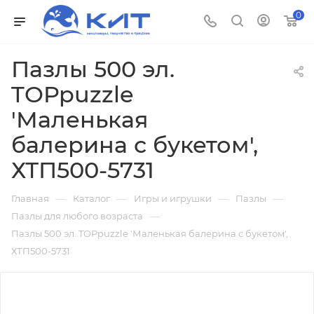
0
Пазлы 500 эл.
TOPpuzzle
'Маленькая
балерина с букетом',
ХТП500-5731
—
—
—
—
Главная
Каталог
Игры и игрушки
Пазлы
—
Пазлы для любого возраста
Пазлы 500 эл. TOPpuzzle 'Маленькая балерина с букетом',
ХТП500-5731