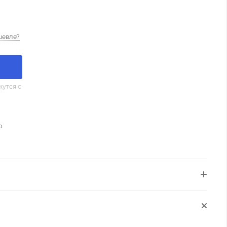
шевле?
утся с
о