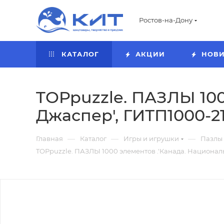
Ростов-на-Дону
КАТАЛОГ
АКЦИИ
НОВ
TOPpuzzle. ПАЗЛЫ 100
Джаспер', ГИТП1000-2
—
—
—
Главная
Каталог
Игры и игрушки
Пазлы
TOPpuzzle. ПАЗЛЫ 1000 элементов .'Канада. Национал