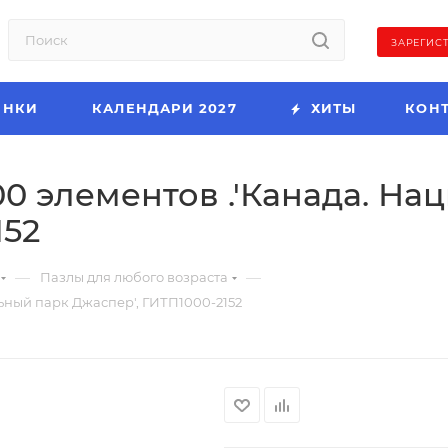
ЗАРЕГИС
ИНКИ
КАЛЕНДАРИ 2027
ХИТЫ
КОН
0 элементов .'Канада. Н
152
—
—
Пазлы для любого возраста
ьный парк Джаспер', ГИТП1000-2152