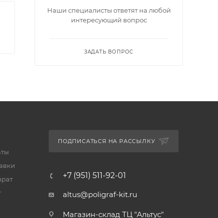
Наши специалисты ответят на любой
интересующий вопрос
ЗАДАТЬ ВОПРОС
ПОДПИСАТЬСЯ НА РАССЫЛКУ
аты
тавки
+7 (951) 511-92-01
врат
т
altus@poligraf-kit.ru
Магазин-склад ТЦ "Альтус"