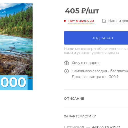
405
₽
/шт
Нашли де
Нет в наличии
ПОД ЗАКАЗ
Наши менеджеры обязательно свяж
вами и уточнят условия заказа
Хочу в подарок
Самовывоз сегодня - бесплатн
Доставка завтра от - 300 ₽
ОПИСАНИЕ
ХАРАКТЕРИСТИКИ
ШтрихКод
—
4665307821527