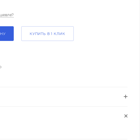
шевле?
ИНУ
КУПИТЬ В 1 КЛИК
о