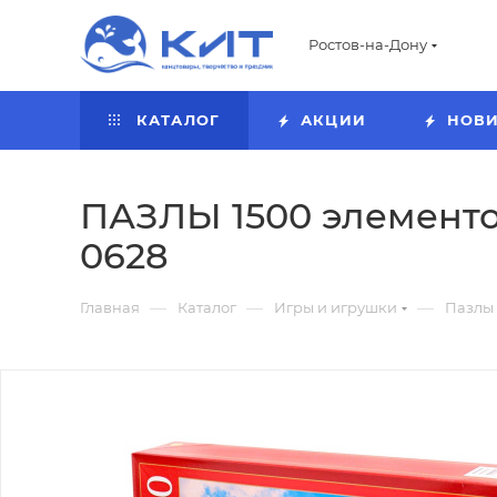
Ростов-на-Дону
КАТАЛОГ
АКЦИИ
НОВ
ПАЗЛЫ 1500 элементо
0628
—
—
—
Главная
Каталог
Игры и игрушки
Пазлы