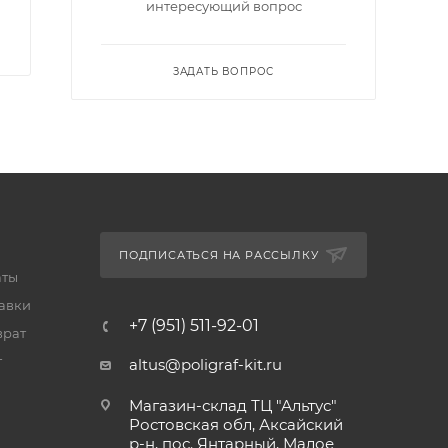
интересующий вопрос
ЗАДАТЬ ВОПРОС
ПОДПИСАТЬСЯ НА РАССЫЛКУ
аты
тавки
+7 (951) 511-92-01
врат
т
altus@poligraf-kit.ru
Магазин-склад ТЦ "Альтус"
Ростовская обл, Аксайский
р-н, пос. Янтарный, Малое