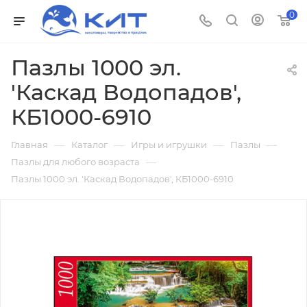
0
Пазлы 1000 эл.
'Каскад Водопадов',
КБ1000-6910
—
—
—
—
Главная
Каталог
Игры и игрушки
Пазлы
—
Пазлы для любого возраста
Пазлы 1000 эл. 'Каскад Водопадов', КБ1000-6910