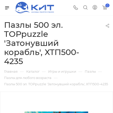
0
Пазлы 500 эл.
TOPpuzzle
'Затонувший
корабль', ХТП500-
4235
—
—
—
—
Главная
Каталог
Игры и игрушки
Пазлы
—
Пазлы для любого возраста
Пазлы 500 эл. TOPpuzzle 'Затонувший корабль', ХТП500-4235