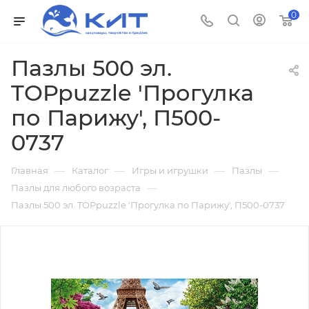
0
Пазлы 500 эл.
TOPpuzzle 'Прогулка
по Парижу', П500-
0737
—
—
—
—
Главная
Каталог
Игры и игрушки
Пазлы
—
Пазлы для любого возраста
Пазлы 500 эл. TOPpuzzle 'Прогулка по Парижу', П500-0737