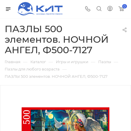
0
ПАЗЛЫ 500
элементов. НОЧНОЙ
АНГЕЛ, Ф500-7127
—
—
—
—
Главная
Каталог
Игры и игрушки
Пазлы
—
Пазлы для любого возраста
ПАЗЛЫ 500 элементов. НОЧНОЙ АНГЕЛ, Ф500-7127