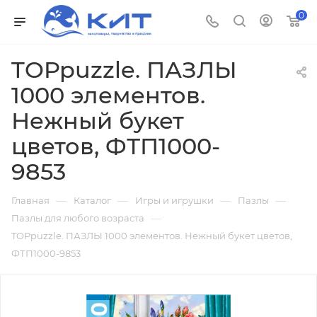
0
TOPpuzzle. ПАЗЛЫ
1000 элементов.
Нежный букет
цветов, ФТП1000-
9853
—
—
—
—
Главная
Каталог
Игры и игрушки
Пазлы
—
Пазлы для любого возраста
TOPpuzzle. ПАЗЛЫ 1000 элементов. Нежный букет цветов,
ФТП1000-9853