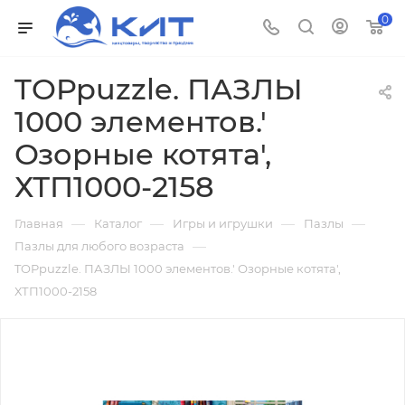
0
TOPpuzzle. ПАЗЛЫ
1000 элементов.'
Озорные котята',
ХТП1000-2158
—
—
—
—
Главная
Каталог
Игры и игрушки
Пазлы
—
Пазлы для любого возраста
TOPpuzzle. ПАЗЛЫ 1000 элементов.' Озорные котята',
ХТП1000-2158