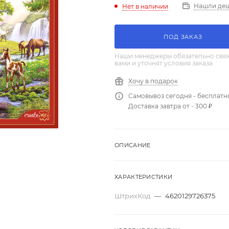
Нашли де
Нет в наличии
ПОД ЗАКАЗ
Наши менеджеры обязательно свяж
вами и уточнят условия заказа
Хочу в подарок
Самовывоз сегодня - бесплатн
Доставка завтра от - 300 ₽
ОПИСАНИЕ
ХАРАКТЕРИСТИКИ
ШтрихКод
—
4620129726375