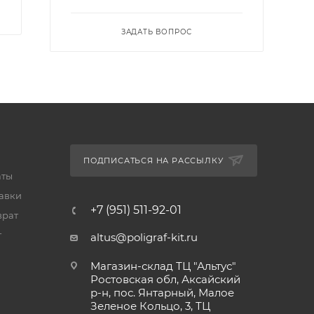
ЗАДАТЬ ВОПРОС
ПОДПИСАТЬСЯ НА РАССЫЛКУ
аты
тавки
+7 (951) 511-92-01
врат
т
altus@poligraf-kit.ru
Магазин-склад ТЦ "Альтус"
Ростовская обл, Аксайский
р-н, пос. Янтарный, Малое
Зеленое Кольцо, 3, ТЦ