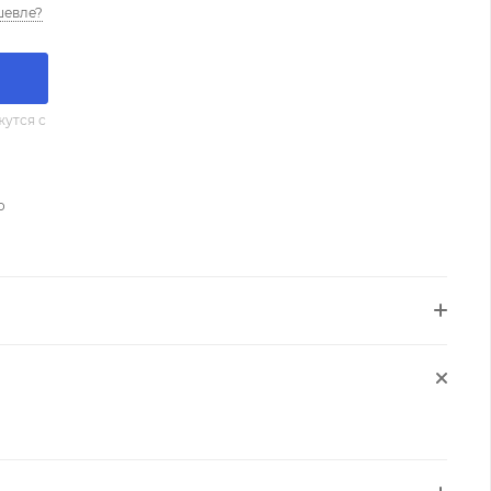
шевле?
утся с
о