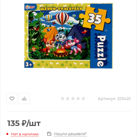
Артикул:
323425
135
₽
/шт
Нашли дешевле?
Нет в наличии