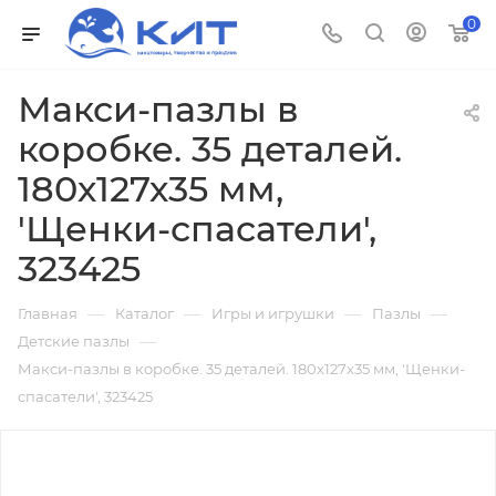
0
Макси-пазлы в
коробке. 35 деталей.
180х127х35 мм,
'Щенки-спасатели',
323425
—
—
—
—
Главная
Каталог
Игры и игрушки
Пазлы
—
Детские пазлы
Макси-пазлы в коробке. 35 деталей. 180х127х35 мм, 'Щенки-
спасатели', 323425