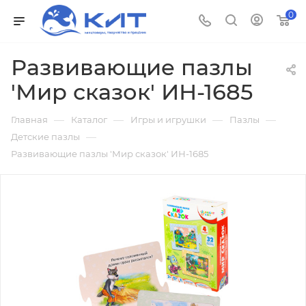
0
Развивающие пазлы
'Мир сказок' ИН-1685
—
—
—
—
Главная
Каталог
Игры и игрушки
Пазлы
—
Детские пазлы
Развивающие пазлы 'Мир сказок' ИН-1685