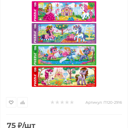
Артикул:
П120-2916
75
₽
/шт